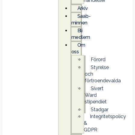
händelser
Arkiv
Saab-
minnen
Bli
medlem
Om
oss
Förord
Styrelse
och
förtroendevalda
Sivert
Ward
stipendiet
Stadgar
Integritetspolicy
&
GDPR