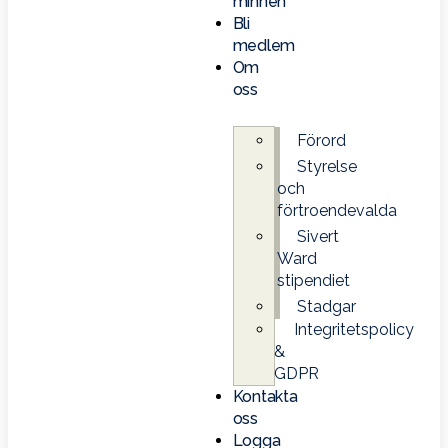
minnen
Bli
medlem
Om
oss
Förord
Styrelse
och
förtroendevalda
Sivert
Ward
stipendiet
Stadgar
Integritetspolicy
&
GDPR
Kontakta
oss
Logga