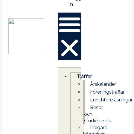
in
Träffar
Årskalender
Föreningsträffar
Lunchföreläsningar
Resor
och
studiebesök
Tidigare