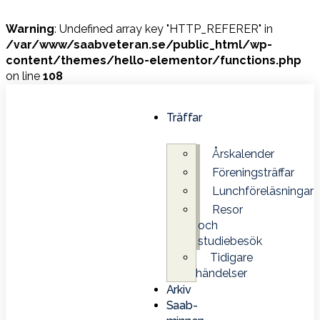
Warning
: Undefined array key "HTTP_REFERER" in
/var/www/saabveteran.se/public_html/wp-
content/themes/hello-elementor/functions.php
on line
108
Träffar
Årskalender
Föreningsträffar
Lunchföreläsningar
Resor
och
studiebesök
Tidigare
händelser
Arkiv
Saab-