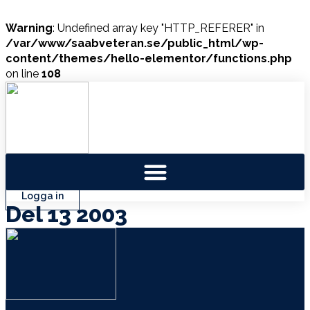
Warning
: Undefined array key "HTTP_REFERER" in
/var/www/saabveteran.se/public_html/wp-
content/themes/hello-elementor/functions.php
on line
108
Hoppa
till
innehåll
Logga in
Del 13 2003