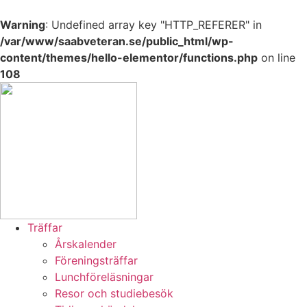
Warning
: Undefined array key "HTTP_REFERER" in
/var/www/saabveteran.se/public_html/wp-
content/themes/hello-elementor/functions.php
on line
108
Hoppa
till
innehåll
Träffar
Årskalender
Föreningsträffar
Lunchföreläsningar
Resor och studiebesök