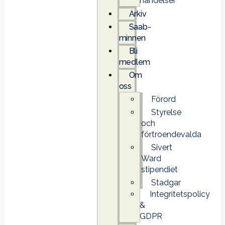
händelser
Arkiv
Saab-
minnen
Bli
medlem
Om
oss
Förord
Styrelse
och
förtroendevalda
Sivert
Ward
stipendiet
Stadgar
Integritetspolicy
&
GDPR