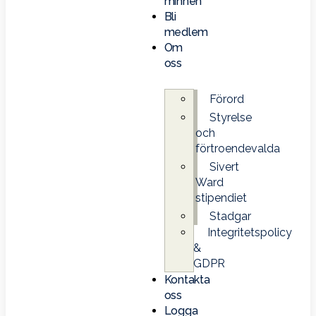
minnen
Bli
medlem
Om
oss
Förord
Styrelse
och
förtroendevalda
Sivert
Ward
stipendiet
Stadgar
Integritetspolicy
&
GDPR
Kontakta
oss
Logga