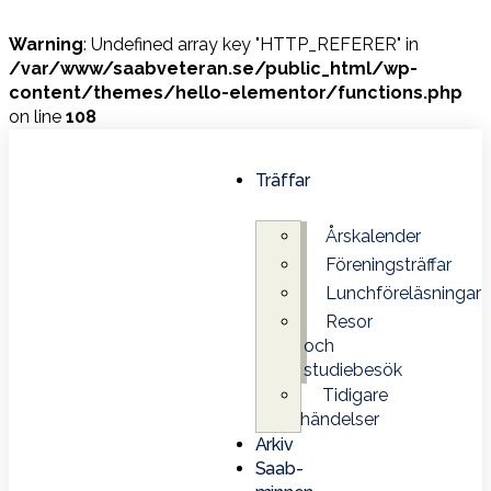
Warning
: Undefined array key "HTTP_REFERER" in
/var/www/saabveteran.se/public_html/wp-
content/themes/hello-elementor/functions.php
on line
108
Träffar
Årskalender
Föreningsträffar
Lunchföreläsningar
Resor
och
studiebesök
Tidigare
händelser
Arkiv
Saab-