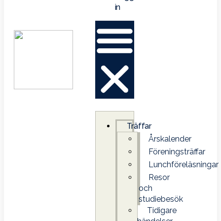
in
Träffar
Årskalender
Föreningsträffar
Lunchföreläsningar
Resor
och
studiebesök
Tidigare