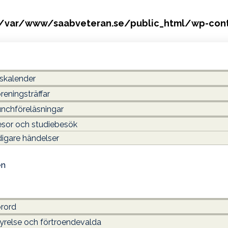
/var/www/saabveteran.se/public_html/wp-cont
skalender
reningsträffar
nchföreläsningar
sor och studiebesök
digare händelser
en
rord
yrelse och förtroendevalda