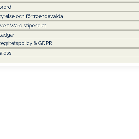
örord
tyrelse och förtroendevalda
ivert Ward stipendiet
tadgar
tegritetspolicy & GDPR
a oss