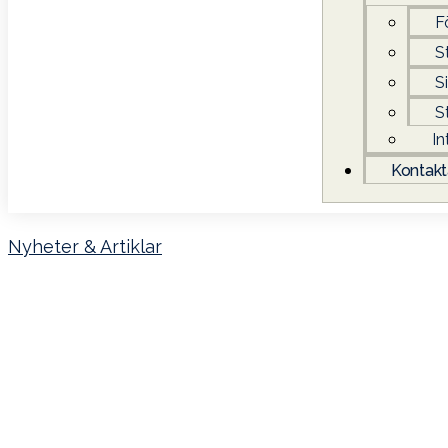
F
S
S
S
In
Kontakt
Nyheter & Artiklar