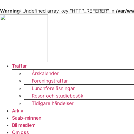
Warning
: Undefined array key "HTTP_REFERER" in
/var/ww
Hoppa
till
innehåll
Träffar
Årskalender
Föreningsträffar
Lunchföreläsningar
Resor och studiebesök
Tidigare händelser
Arkiv
Saab-minnen
Bli medlem
Om oss