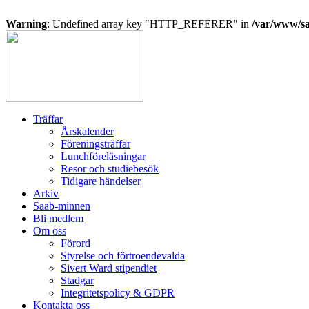
Warning
: Undefined array key "HTTP_REFERER" in
/var/www/sa
Hoppa
till
innehåll
Träffar
Årskalender
Föreningsträffar
Lunchföreläsningar
Resor och studiebesök
Tidigare händelser
Arkiv
Saab-minnen
Bli medlem
Om oss
Förord
Styrelse och förtroendevalda
Sivert Ward stipendiet
Stadgar
Integritetspolicy & GDPR
Kontakta oss