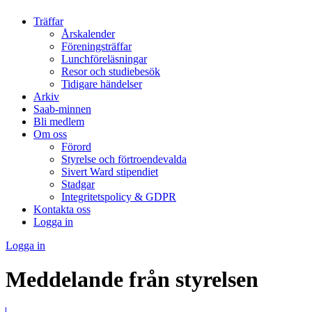
Träffar
Årskalender
Föreningsträffar
Lunchföreläsningar
Resor och studiebesök
Tidigare händelser
Arkiv
Saab-minnen
Bli medlem
Om oss
Förord
Styrelse och förtroendevalda
Sivert Ward stipendiet
Stadgar
Integritetspolicy & GDPR
Kontakta oss
Logga in
Logga in
Meddelande från styrelsen