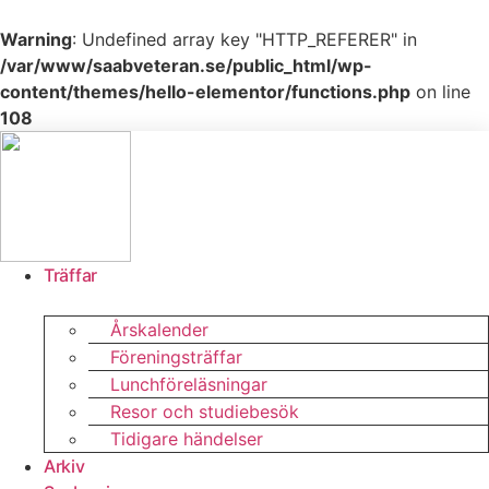
Warning
: Undefined array key "HTTP_REFERER" in
/var/www/saabveteran.se/public_html/wp-
content/themes/hello-elementor/functions.php
on line
108
Hoppa
till
innehåll
Träffar
Årskalender
Föreningsträffar
Lunchföreläsningar
Resor och studiebesök
Tidigare händelser
Arkiv